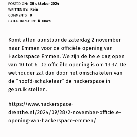
A
POSTED ON:
30 oktober 2024
WRITTEN BY:
Rein
.
COMMENTS:
0
CATEGORIZED IN:
Nieuws
S
.
Komt allen aanstaande zaterdag 2 november
Z
naar Emmen voor de officiële opening van
A
Hackerspace Emmen. We zijn de hele dag open
van 10 tot 6. De officiële opening is om 13:37. De
T
wethouder zal dan door het omschakelen van
E
de “hoofd-schakelaar” de hackerspace in
R
gebruik stellen.
D
https://www.hackerspace-
A
drenthe.nl/2024/09/28/2-november-officiele-
G
opening-van-hackerspace-emmen/
2
Skip back to main navigation