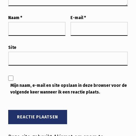
I
Ë
Naam
*
E-mail
*
L
E
O
Site
P
E
N
I
Mijn naam, e-mail en site opslaan in deze browser voor de
volgende keer wanneer ik een reactie plaats.
N
G
V
A