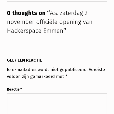
N
O
0 thoughts on “
A.s. zaterdag 2
V
november officiële opening van
E
Hackerspace Emmen
”
M
B
E
GEEF EEN REACTIE
R
Je e-mailadres wordt niet gepubliceerd.
Vereiste
O
velden zijn gemarkeerd met
*
F
F
Reactie
*
I
C