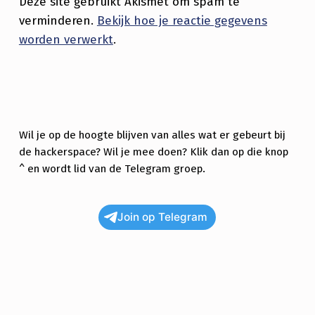
N
Deze site gebruikt Akismet om spam te
H
verminderen.
Bekijk hoe je reactie gegevens
worden verwerkt
.
A
C
K
E
Wil je op de hoogte blijven van alles wat er gebeurt bij
R
de hackerspace? Wil je mee doen? Klik dan op die knop
S
^ en wordt lid van de Telegram groep.
P
A
Join op Telegram
C
E
E
M