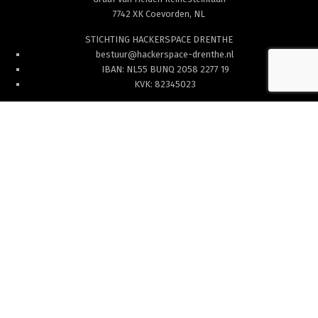
7742 XK Coevorden, NL
STICHTING HACKERSPACE DRENTHE
bestuur@hackerspace-drenthe.nl
IBAN: NL55 BUNQ 2058 2277 19
KVK: 82345023
POSTADRES/ADMINISTRATIE
Hackerspace Drenthe
Oosterdiep Oostzijde 96
7881 CV Emmer-Compascuum
© 2021-2026
HACKERSPACE DRENTHE