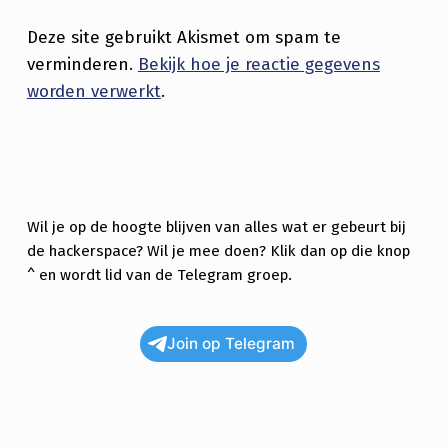
O
Deze site gebruikt Akismet om spam te
N
verminderen.
Bekijk hoe je reactie gegevens
T
worden verwerkt
.
W
I
K
K
Wil je op de hoogte blijven van alles wat er gebeurt bij
E
de hackerspace? Wil je mee doen? Klik dan op die knop
^ en wordt lid van de Telegram groep.
L
I
Join op Telegram
N
G