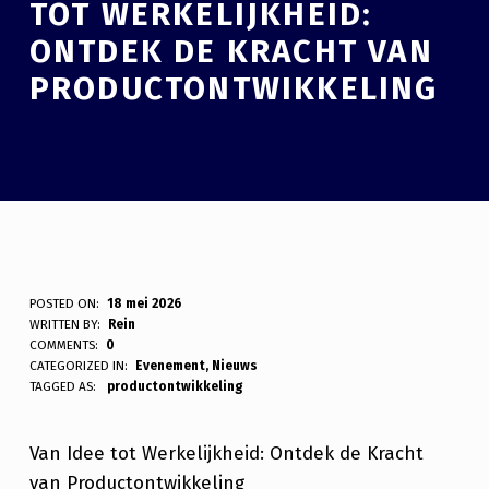
TOT WERKELIJKHEID:
ONTDEK DE KRACHT VAN
PRODUCTONTWIKKELING
3
POSTED ON:
18 mei 2026
WRITTEN BY:
Rein
J
COMMENTS:
0
CATEGORIZED IN:
Evenement
,
Nieuws
U
TAGGED AS:
productontwikkeling
N
I
Van Idee tot Werkelijkheid: Ontdek de Kracht
van Productontwikkeling