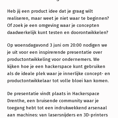
2
0
Heb jij een product idee dat je graag wilt
2
realiseren, maar weet je niet waar te beginnen?
Of zoek je een omgeving waar je concepten
6
daadwerkelijk kunt testen en doorontwikkelen?
–
V
Op woensdagavond 3 juni om 20:00 nodigen we
je uit voor een inspirerende presentatie over
A
productontwikkeling voor ondernemers. We
N
kijken hoe je een hackerspace kunt gebruiken
I
als de ideale plek waar je innerlijke concept- en
D
productontwikkelaar tot volle bloei kan komen.
E
De presentatie vindt plaats in Hackerspace
E
Drenthe, een bruisende community waar je
T
toegang hebt tot een indrukwekkend arsenaal
aan machines: van lasersnijders en 3D-printers