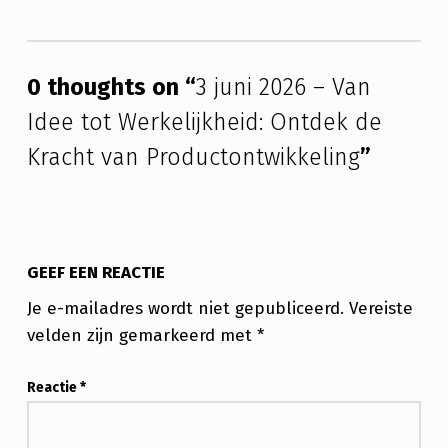
D
Skip back to main navigation
:
0 thoughts on “
3 juni 2026 – Van
O
Idee tot Werkelijkheid: Ontdek de
N
Kracht van Productontwikkeling
”
T
D
E
K
GEEF EEN REACTIE
D
Je e-mailadres wordt niet gepubliceerd.
Vereiste
E
velden zijn gemarkeerd met
*
K
Reactie
*
R
A