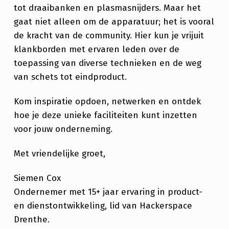
O
tot draaibanken en plasmasnijders. Maar het
T
gaat niet alleen om de apparatuur; het is vooral
W
de kracht van de community. Hier kun je vrijuit
klankborden met ervaren leden over de
E
toepassing van diverse technieken en de weg
R
van schets tot eindproduct.
K
Kom inspiratie opdoen, netwerken en ontdek
E
hoe je deze unieke faciliteiten kunt inzetten
L
voor jouw onderneming.
I
J
Met vriendelijke groet,
K
Siemen Cox
H
Ondernemer met 15+ jaar ervaring in product-
E
en dienstontwikkeling, lid van Hackerspace
Drenthe.
I