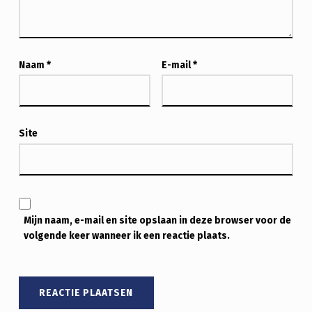
C
H
T
Naam
*
E-mail
*
V
A
N
Site
P
R
O
Mijn naam, e-mail en site opslaan in deze browser voor de
D
volgende keer wanneer ik een reactie plaats.
U
C
T