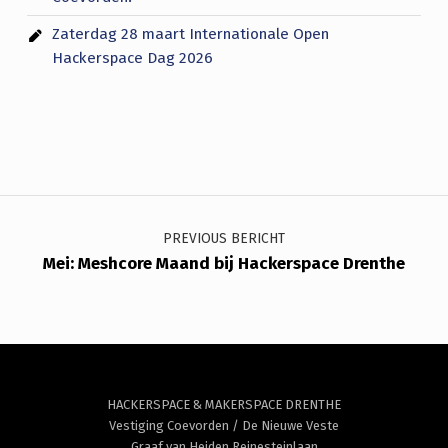
Zaterdag 28 maart Internationale Open
Hackerspace Dag 2026
Bericht navigatie
PREVIOUS BERICHT
Mei: Meshcore Maand bij Hackerspace Drenthe
HACKERSPACE & MAKERSPACE DRENTHE
Vestiging Coevorden / De Nieuwe Veste
Graaf van Heiden Reinesteinlaan