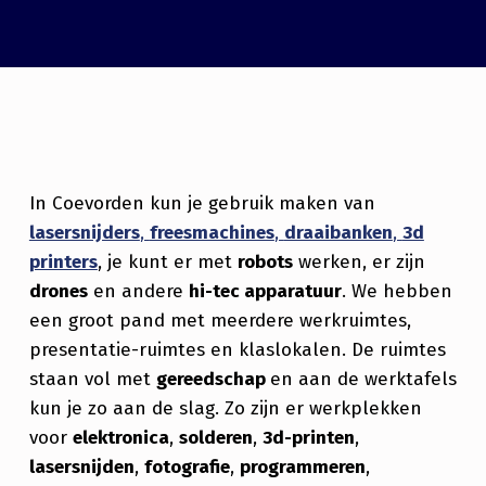
In Coevorden kun je gebruik maken van
lasersnijders
,
freesmachines
,
draaibanken
,
3d
printers
, je kunt er met
robots
werken, er zijn
drones
en andere
hi-tec apparatuur
. We hebben
een groot pand met meerdere werkruimtes,
presentatie-ruimtes en klaslokalen. De ruimtes
staan vol met
gereedschap
en aan de werktafels
kun je zo aan de slag. Zo zijn er werkplekken
voor
elektronica
,
solderen
,
3d-printen
,
lasersnijden
,
fotografie
,
programmeren
,