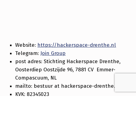
Website:
https://hackerspace-drenthe.nl
Telegram:
Join Group
post adres: Stichting Hackerspace Drenthe,
Oosterdiep Oostzijde 96, 7881 CV Emmer-
Compascuum, NL
mailto: bestuur at hackerspace-drenthe.nl
KVK: 82345023
IBAN: NL55 BUNQ 2058 2277 19
Deelnemer worden:
Aanmeldpagina
Skip back to main navigation