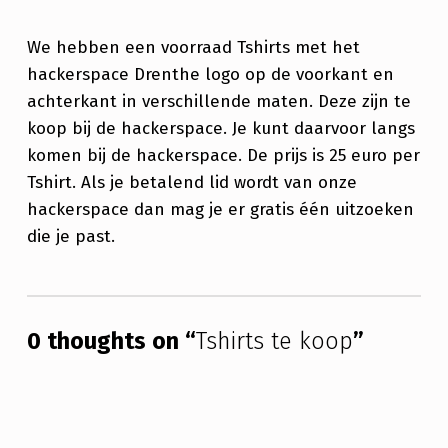
I
R
We hebben een voorraad Tshirts met het
hackerspace Drenthe logo op de voorkant en
T
achterkant in verschillende maten. Deze zijn te
S
koop bij de hackerspace. Je kunt daarvoor langs
T
komen bij de hackerspace. De prijs is 25 euro per
Tshirt. Als je betalend lid wordt van onze
E
hackerspace dan mag je er gratis één uitzoeken
K
die je past.
O
O
Skip back to main navigation
P
0 thoughts on “
Tshirts te koop
”