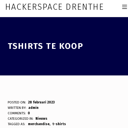
Skip to footer
Skip to main navigation
Skip to main content
HACKERSPACE DRENTHE
MOBI
TSHIRTS TE KOOP
T
POSTED ON:
28 februari 2023
WRITTEN BY:
admin
S
COMMENTS:
0
CATEGORIZED IN:
Nieuws
H
TAGGED AS:
merchandise
t-shirts