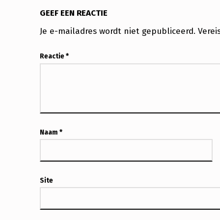
U
GEEF EEN REACTIE
R
Je e-mailadres wordt niet gepubliceerd.
Verei
E
Reactie
*
E
M
M
E
Naam
*
N
Site