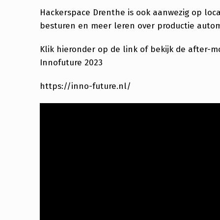
1
Hackerspace Drenthe is ook aanwezig op locati
F
besturen en meer leren over productie autom
E
Klik hieronder op de link of bekijk de after-m
B
Innofuture 2023
R
https://inno-future.nl/
U
A
R
I
2
0