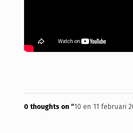
2
3
–
I
N
Skip back to main navigation
N
O
F
0 thoughts on “
10 en 11 februari
U
T