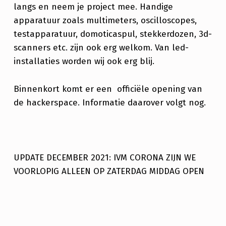
langs en neem je project mee. Handige
V
apparatuur zoals multimeters, oscilloscopes,
O
testapparatuur, domoticaspul, stekkerdozen, 3d-
N
scanners etc. zijn ook erg welkom. Van led-
installaties worden wij ook erg blij.
D
O
Binnenkort komt er een officiële opening van
P
de hackerspace. Informatie daarover volgt nog.
E
N
UPDATE DECEMBER 2021: IVM CORONA ZIJN WE
VOORLOPIG ALLEEN OP ZATERDAG MIDDAG OPEN