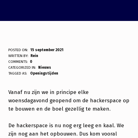
W
POSTED ON:
15 september 2021
WRITTEN BY:
Rein
O
COMMENTS:
0
CATEGORIZED IN:
Nieuws
E
TAGGED AS:
Openingstijden
N
S
Vanaf nu zijn we in principe elke
woensdagavond geopend om de hackerspace op
D
te bouwen en de boel gezellig te maken.
A
G
De hackerspace is nu nog erg leeg en kaal. We
A
zijn nog aan het opbouwen. Dus kom vooral