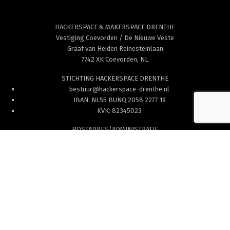
HACKERSPACE & MAKERSPACE DRENTHE
Vestiging Coevorden / De Nieuwe Veste
Graaf van Heiden Reinesteinlaan
7742 XK Coevorden, NL
STICHTING HACKERSPACE DRENTHE
bestuur@hackerspace-drenthe.nl
IBAN: NL55 BUNQ 2058 2277 19
KVK: 82345023
POSTADRES/ADMINISTRATIE
Hackerspace Drenthe
Oosterdiep Oostzijde 96
7881 CV Emmer-Compascuum