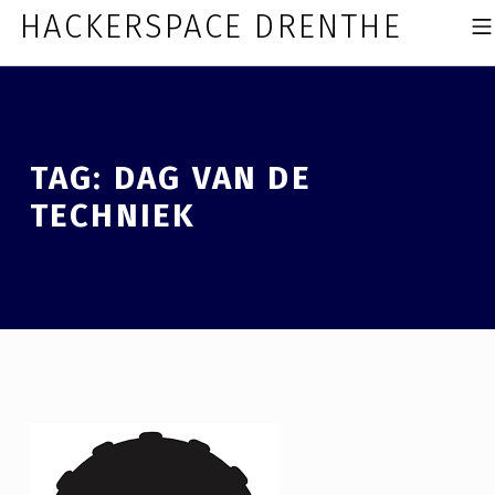
Skip to footer
Skip to main navigation
Skip to main content
HACKERSPACE DRENTHE
MOBI
TAG:
DAG VAN DE
TECHNIEK